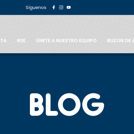
Síguenos
NTA
RSE
ÚNETE A NUESTRO EQUIPO
BUZON DE 
BLOG