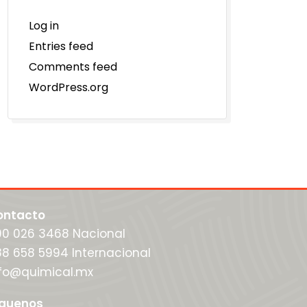
Log in
Entries feed
Comments feed
WordPress.org
ontacto
00 026 3468 Nacional
8 658 5994 Internacional
nfo@quimical.mx
íguenos