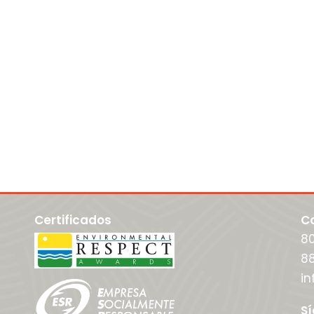
Certificados
C
8
88
i
S